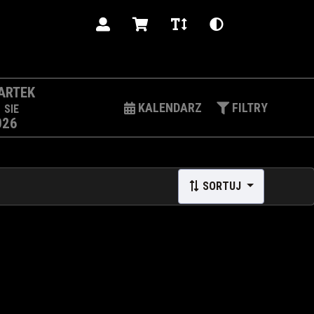
PL
ARTEK
3
KALENDARZ
FILTRY
SIE
026
SORTUJ