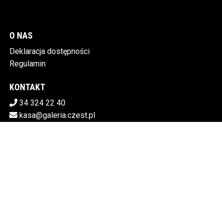
O NAS
Deklaracja dostępności
Regulamin
KONTAKT
34 324 22 40
kasa@galeria.czest.pl
Pobierz swoje bilety
MIEJSKA GALERIA SZTUKI W CZĘSTOCHOWIE
Al.NMP 64, 42-217 Częstochowa
5730106498