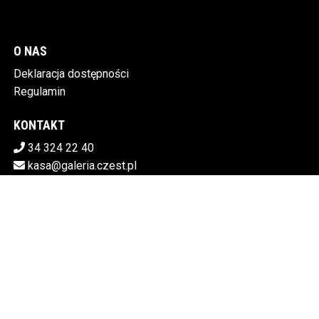
O NAS
Deklaracja dostępności
Regulamin
KONTAKT
34 324 22 40
kasa@galeria.czest.pl
Pobierz swoje bilety
MIEJSKA GALERIA SZTUKI W CZĘSTOCHOWIE
Al.NMP 64, 42-217 Częstochowa
5730106498