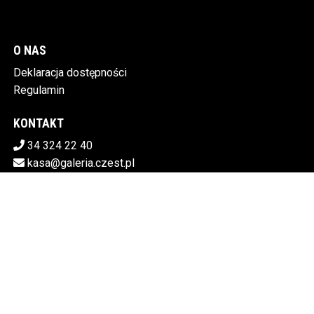
O NAS
Deklaracja dostępności
Regulamin
KONTAKT
34 324 22 40
kasa@galeria.czest.pl
Pobierz swoje bilety
MIEJSKA GALERIA SZTUKI W CZĘSTOCHOWIE
Al.NMP 64, 42-217 Częstochowa
5730106498