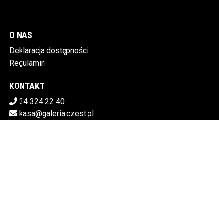
O NAS
Deklaracja dostępności
Regulamin
KONTAKT
34 324 22 40
kasa@galeria.czest.pl
Pobierz swoje bilety
MIEJSKA GALERIA SZTUKI W CZĘSTOCHOWIE
Al.NMP 64, 42-217 Częstochowa
5730106498