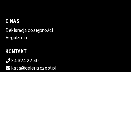
O NAS
Deklaracja dostępności
Regulamin
KONTAKT
34 324 22 40
kasa@galeria.czest.pl
Pobierz swoje bilety
MIEJSKA GALERIA SZTUKI W CZĘSTOCHOWIE
Al.NMP 64, 42-217 Częstochowa
5730106498