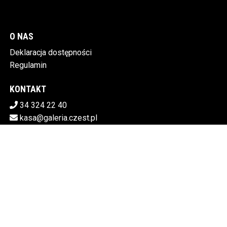
O NAS
Deklaracja dostępności
Regulamin
KONTAKT
34 324 22 40
kasa@galeria.czest.pl
Pobierz swoje bilety
MIEJSKA GALERIA SZTUKI W CZĘSTOCHOWIE
Al.NMP 64, 42-217 Częstochowa
5730106498