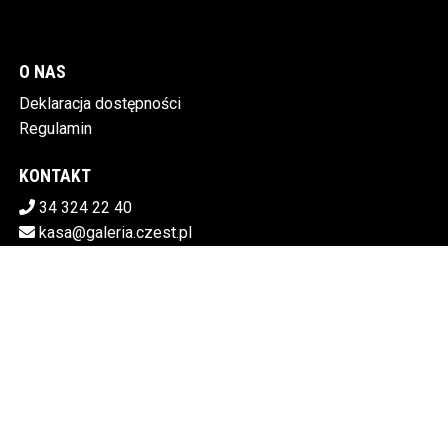
O NAS
Deklaracja dostępności
Regulamin
KONTAKT
34 324 22 40
kasa@galeria.czest.pl
Pobierz swoje bilety
MIEJSKA GALERIA SZTUKI W CZĘSTOCHOWIE
Al.NMP 64, 42-217 Częstochowa
5730106498