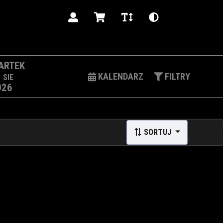
PL
ARTEK
3
KALENDARZ
FILTRY
SIE
026
SORTUJ