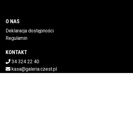
O NAS
Deklaracja dostępności
Regulamin
KONTAKT
34 324 22 40
kasa@galeria.czest.pl
Pobierz swoje bilety
MIEJSKA GALERIA SZTUKI W CZĘSTOCHOWIE
Al.NMP 64, 42-217 Częstochowa
5730106498