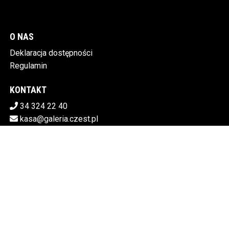
O NAS
Deklaracja dostępności
Regulamin
KONTAKT
34 324 22 40
kasa@galeria.czest.pl
Pobierz swoje bilety
MIEJSKA GALERIA SZTUKI W CZĘSTOCHOWIE
Al.NMP 64, 42-217 Częstochowa
5730106498