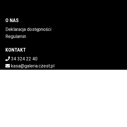
O NAS
Deklaracja dostępności
Regulamin
KONTAKT
34 324 22 40
kasa@galeria.czest.pl
Pobierz swoje bilety
MIEJSKA GALERIA SZTUKI W CZĘSTOCHOWIE
Al.NMP 64, 42-217 Częstochowa
5730106498