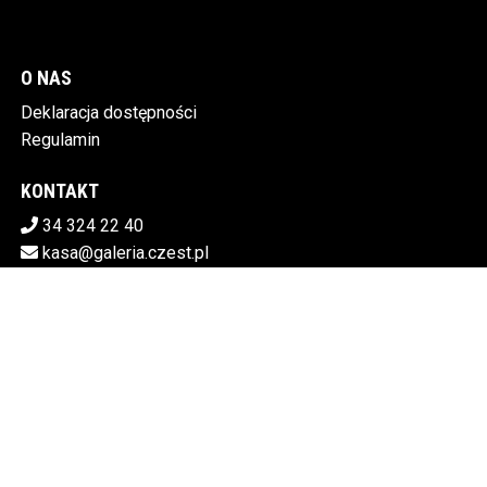
O NAS
Deklaracja dostępności
Regulamin
KONTAKT
34 324 22 40
kasa@galeria.czest.pl
Pobierz swoje bilety
MIEJSKA GALERIA SZTUKI W CZĘSTOCHOWIE
Al.NMP 64, 42-217 Częstochowa
5730106498