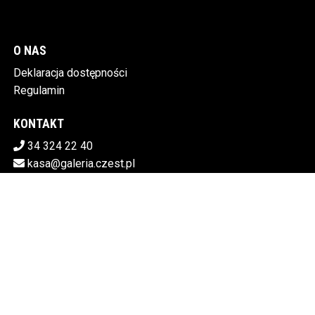
O NAS
Deklaracja dostępności
Regulamin
KONTAKT
34 324 22 40
kasa@galeria.czest.pl
Pobierz swoje bilety
MIEJSKA GALERIA SZTUKI W CZĘSTOCHOWIE
Al.NMP 64, 42-217 Częstochowa
5730106498