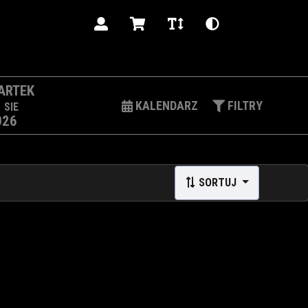
PL
ARTEK
3
KALENDARZ
FILTRY
SIE
026
SORTUJ