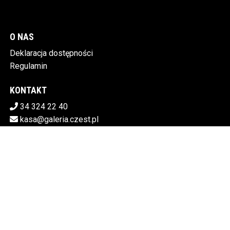
O NAS
Deklaracja dostępności
Regulamin
KONTAKT
34 324 22 40
kasa@galeria.czest.pl
Pobierz swoje bilety
MIEJSKA GALERIA SZTUKI W CZĘSTOCHOWIE
Al.NMP 64, 42-217 Częstochowa
5730106498