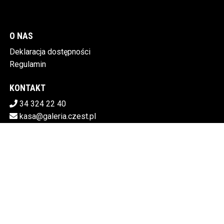
O NAS
Deklaracja dostępności
Regulamin
KONTAKT
34 324 22 40
kasa@galeria.czest.pl
Pobierz swoje bilety
MIEJSKA GALERIA SZTUKI W CZĘSTOCHOWIE
Al.NMP 64, 42-217 Częstochowa
5730106498