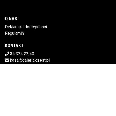
O NAS
Deklaracja dostępności
Regulamin
KONTAKT
34 324 22 40
kasa@galeria.czest.pl
Pobierz swoje bilety
MIEJSKA GALERIA SZTUKI W CZĘSTOCHOWIE
Al.NMP 64, 42-217 Częstochowa
5730106498