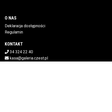
O NAS
Deklaracja dostępności
Regulamin
KONTAKT
34 324 22 40
kasa@galeria.czest.pl
Pobierz swoje bilety
MIEJSKA GALERIA SZTUKI W CZĘSTOCHOWIE
Al.NMP 64, 42-217 Częstochowa
5730106498