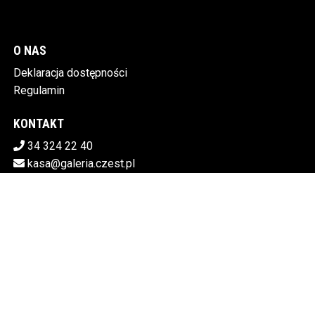
O NAS
Deklaracja dostępności
Regulamin
KONTAKT
34 324 22 40
kasa@galeria.czest.pl
Pobierz swoje bilety
MIEJSKA GALERIA SZTUKI W CZĘSTOCHOWIE
Al.NMP 64, 42-217 Częstochowa
5730106498