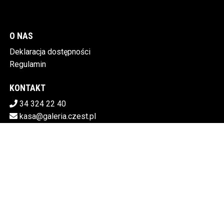
O NAS
Deklaracja dostępności
Regulamin
KONTAKT
34 324 22 40
kasa@galeria.czest.pl
Pobierz swoje bilety
MIEJSKA GALERIA SZTUKI W CZĘSTOCHOWIE
Al.NMP 64, 42-217 Częstochowa
5730106498