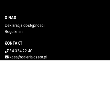
O NAS
Deklaracja dostępności
Regulamin
KONTAKT
34 324 22 40
kasa@galeria.czest.pl
Pobierz swoje bilety
MIEJSKA GALERIA SZTUKI W CZĘSTOCHOWIE
Al.NMP 64, 42-217 Częstochowa
5730106498