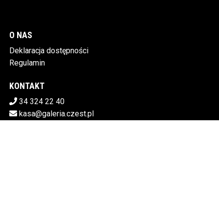
O NAS
Deklaracja dostępności
Regulamin
KONTAKT
34 324 22 40
kasa@galeria.czest.pl
Pobierz swoje bilety
MIEJSKA GALERIA SZTUKI W CZĘSTOCHOWIE
Al.NMP 64, 42-217 Częstochowa
5730106498