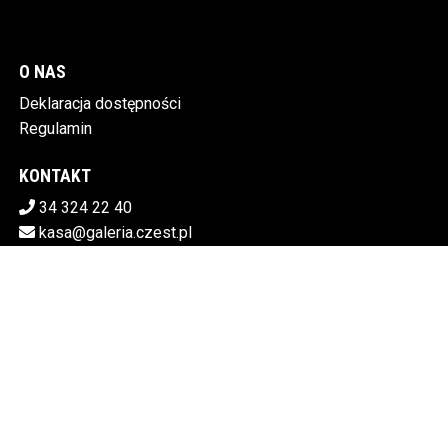
O NAS
Deklaracja dostępności
Regulamin
KONTAKT
34 324 22 40
kasa@galeria.czest.pl
Pobierz swoje bilety
MIEJSKA GALERIA SZTUKI W CZĘSTOCHOWIE
Al.NMP 64, 42-217 Częstochowa
5730106498