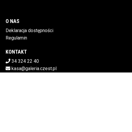
O NAS
Deklaracja dostępności
Regulamin
KONTAKT
34 324 22 40
kasa@galeria.czest.pl
Pobierz swoje bilety
MIEJSKA GALERIA SZTUKI W CZĘSTOCHOWIE
Al.NMP 64, 42-217 Częstochowa
5730106498