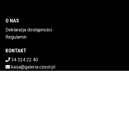
O NAS
Deklaracja dostępności
Regulamin
KONTAKT
34 324 22 40
kasa@galeria.czest.pl
Pobierz swoje bilety
MIEJSKA GALERIA SZTUKI W CZĘSTOCHOWIE
Al.NMP 64, 42-217 Częstochowa
5730106498