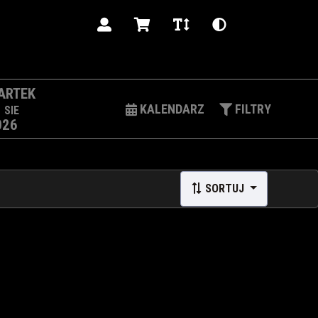
PL
ARTEK
3
KALENDARZ
FILTRY
SIE
026
SORTUJ