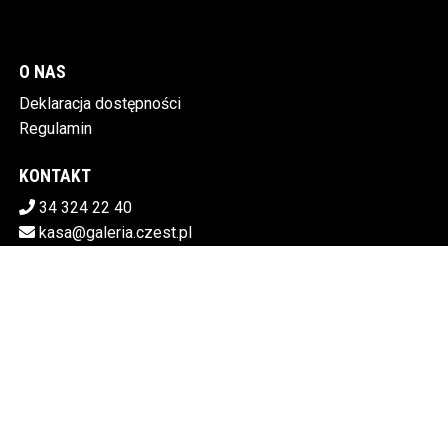
O NAS
Deklaracja dostępności
Regulamin
KONTAKT
34 324 22 40
kasa@galeria.czest.pl
Pobierz swoje bilety
MIEJSKA GALERIA SZTUKI W CZĘSTOCHOWIE
Al.NMP 64, 42-217 Częstochowa
5730106498