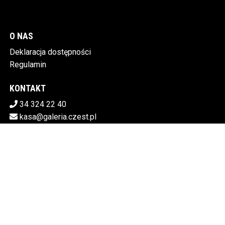
O NAS
Deklaracja dostępności
Regulamin
KONTAKT
34 324 22 40
kasa@galeria.czest.pl
Pobierz swoje bilety
MIEJSKA GALERIA SZTUKI W CZĘSTOCHOWIE
Al.NMP 64, 42-217 Częstochowa
5730106498