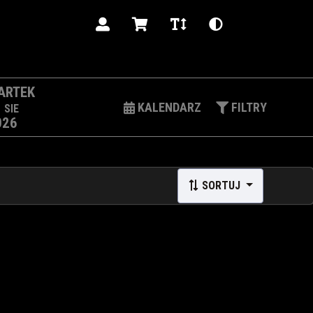
PL
ARTEK
3
KALENDARZ
FILTRY
SIE
026
SORTUJ