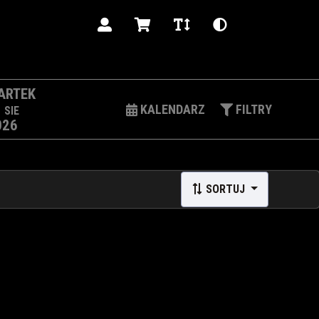
PL
ARTEK
3
KALENDARZ
FILTRY
SIE
026
SORTUJ