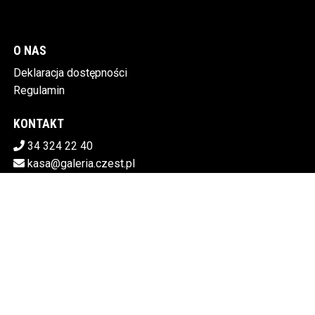
O NAS
Deklaracja dostępności
Regulamin
KONTAKT
34 324 22 40
kasa@galeria.czest.pl
Pobierz swoje bilety
MIEJSKA GALERIA SZTUKI W CZĘSTOCHOWIE
Al.NMP 64, 42-217 Częstochowa
5730106498