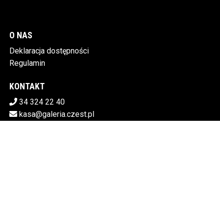
O NAS
Deklaracja dostępności
Regulamin
KONTAKT
34 324 22 40
kasa@galeria.czest.pl
Pobierz swoje bilety
MIEJSKA GALERIA SZTUKI W CZĘSTOCHOWIE
Al.NMP 64, 42-217 Częstochowa
5730106498