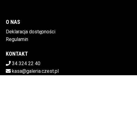
O NAS
Deklaracja dostępności
Regulamin
KONTAKT
34 324 22 40
kasa@galeria.czest.pl
Pobierz swoje bilety
MIEJSKA GALERIA SZTUKI W CZĘSTOCHOWIE
Al.NMP 64, 42-217 Częstochowa
5730106498