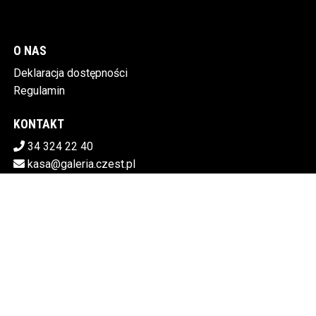
O NAS
Deklaracja dostępności
Regulamin
KONTAKT
34 324 22 40
kasa@galeria.czest.pl
Pobierz swoje bilety
MIEJSKA GALERIA SZTUKI W CZĘSTOCHOWIE
Al.NMP 64, 42-217 Częstochowa
5730106498