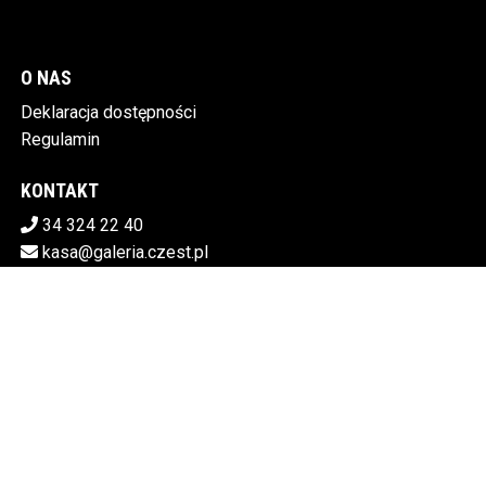
O NAS
Deklaracja dostępności
Regulamin
KONTAKT
34 324 22 40
kasa@galeria.czest.pl
Pobierz swoje bilety
MIEJSKA GALERIA SZTUKI W CZĘSTOCHOWIE
Al.NMP 64, 42-217 Częstochowa
5730106498