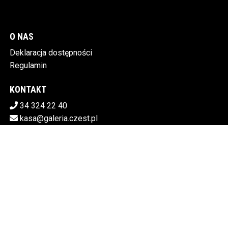
O NAS
Deklaracja dostępności
Regulamin
KONTAKT
34 324 22 40
kasa@galeria.czest.pl
Pobierz swoje bilety
MIEJSKA GALERIA SZTUKI W CZĘSTOCHOWIE
Al.NMP 64, 42-217 Częstochowa
5730106498