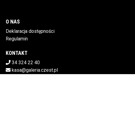
O NAS
Deklaracja dostępności
Regulamin
KONTAKT
34 324 22 40
kasa@galeria.czest.pl
Pobierz swoje bilety
MIEJSKA GALERIA SZTUKI W CZĘSTOCHOWIE
Al.NMP 64, 42-217 Częstochowa
5730106498