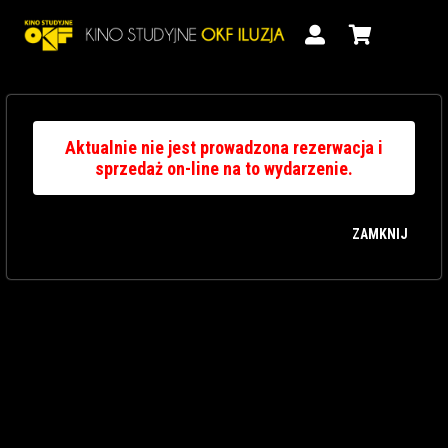
Aktualnie nie jest prowadzona rezerwacja i
sprzedaż on-line na to wydarzenie.
ZAMKNIJ