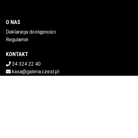
O NAS
Deklaracja dostępności
Regulamin
KONTAKT
34 324 22 40
kasa@galeria.czest.pl
POBIERZ SWOJE BILETY
MIEJSKA GALERIA SZTUKI W CZĘSTOCHOWIE
Al.NMP 64 42-217 Częstochowa
5730106498