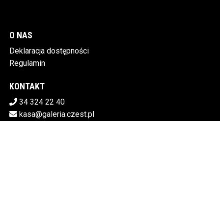
O NAS
Deklaracja dostępności
Regulamin
KONTAKT
34 324 22 40
kasa@galeria.czest.pl
POBIERZ SWOJE BILETY
MIEJSKA GALERIA SZTUKI W CZĘSTOCHOWIE
Al.NMP 64 42-217 Częstochowa
5730106498