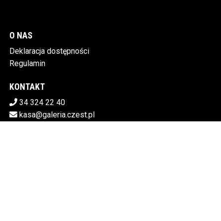
O NAS
Deklaracja dostępności
Regulamin
KONTAKT
34 324 22 40
kasa@galeria.czest.pl
Pobierz swoje bilety
MIEJSKA GALERIA SZTUKI W CZĘSTOCHOWIE
Al.NMP 64, 42-217 Częstochowa
5730106498